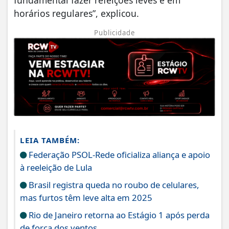
horários regulares”, explicou.
Publicidade
LEIA TAMBÉM:
Federação PSOL-Rede oficializa aliança e apoio
à reeleição de Lula
Brasil registra queda no roubo de celulares,
mas furtos têm leve alta em 2025
Rio de Janeiro retorna ao Estágio 1 após perda
de força dos ventos