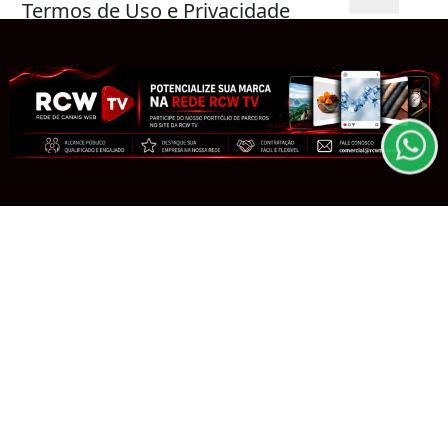
Termos de Uso e Privacidade
Saiba Mais
Esse site utiliza cookies para melhorar sua
experiência de navegação. Ao continuar o acesso,
entendemos que você concorda com nossos Termos
de Uso e Privacidade.
PARA MAIS INFORMAÇÕES,
ACESSE NOSSOS TERMOS
CLICANDO AQUI
PROSSEGUIR
ECONOMIA
ANP confirma recorde de áreas
ofertadas nos leilões de petróleo em
outubro
Saiba Mais