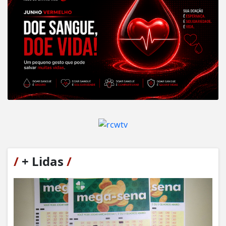
/
+ Lidas
/