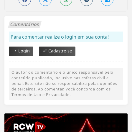
Comentários
Para comentar realize o login em sua conta!
Login
Cadastre-se
O autor do comentário é o único responsável pelo
conteúdo publicado, inclusive nas esferas civil e
penal. Este site não se responsabiliza pelas opiniões
de terceiros. Ao comentar, você concorda com os
Termos de Uso e Privacidade.