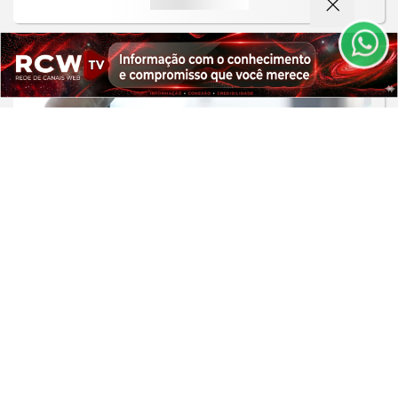
de Uso e Privacidade.
PARA MAIS INFORMAÇÕES,
ACESSE NOSSOS TERMOS
CLICANDO AQUI
PROSSEGUIR
SAÚDE
Moradores de São Paulo enfrentam
filas para receber vacina contra
sarampo
Saiba Mais