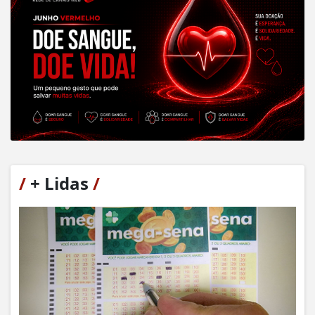
/
+ Lidas
/