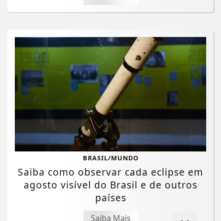
BRASIL/MUNDO
Saiba como observar cada eclipse em
Termos de Uso e Privacidade
agosto visível do Brasil e de outros
Esse site utiliza cookies para melhorar sua
países
experiência de navegação. Ao continuar o acesso,
entendemos que você concorda com nossos Termos
Saiba Mais