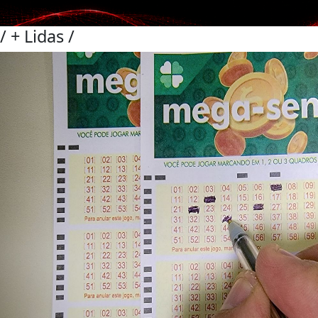
/
+ Lidas
/