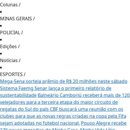
Colunas
/
MINAS GERAIS
/
POLICIAL
/
Edições
/
Notícias
/
ESPORTES
/
Mega-Sena sorteia prêmio de R$ 20 milhões neste sábado
Sistema Faemg Senar lança o primeiro relatório de
sustentabilidade
Balneário Camboriú receberá mais de 120
velejadores para a terceira etapa do maior circuito de
regatas do Sul do país
CBF buscará uma reunião com os
clubes para que as novas regras criadas na copa pela Fifa
sejam adotadas no futebol nacional.
Pouso Alegre recebe
176 novas moradias do Minha Casa, Minha Vida
Lítio