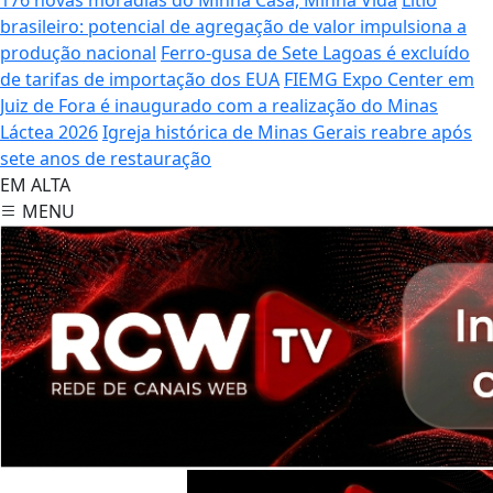
brasileiro: potencial de agregação de valor impulsiona a
produção nacional
Ferro-gusa de Sete Lagoas é excluído
de tarifas de importação dos EUA
FIEMG Expo Center em
Juiz de Fora é inaugurado com a realização do Minas
Láctea 2026
Igreja histórica de Minas Gerais reabre após
sete anos de restauração
EM ALTA
MENU