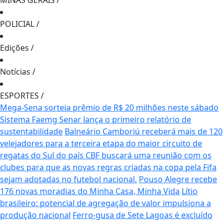
MINAS GERAIS
/
POLICIAL
/
Edições
/
Notícias
/
ESPORTES
/
Mega-Sena sorteia prêmio de R$ 20 milhões neste sábado
Sistema Faemg Senar lança o primeiro relatório de
sustentabilidade
Balneário Camboriú receberá mais de 120
velejadores para a terceira etapa do maior circuito de
regatas do Sul do país
CBF buscará uma reunião com os
clubes para que as novas regras criadas na copa pela Fifa
sejam adotadas no futebol nacional.
Pouso Alegre recebe
176 novas moradias do Minha Casa, Minha Vida
Lítio
brasileiro: potencial de agregação de valor impulsiona a
produção nacional
Ferro-gusa de Sete Lagoas é excluído