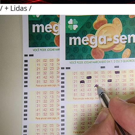
/
+ Lidas
/