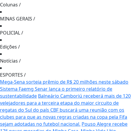
Colunas
/
MINAS GERAIS
/
POLICIAL
/
Edições
/
Notícias
/
ESPORTES
/
Mega-Sena sorteia prêmio de R$ 20 milhões neste sábado
Sistema Faemg Senar lança o primeiro relatório de
sustentabilidade
Balneário Camboriú receberá mais de 120
velejadores para a terceira etapa do maior circuito de
regatas do Sul do país
CBF buscará uma reunião com os
clubes para que as novas regras criadas na copa pela Fifa
sejam adotadas no futebol nacional.
Pouso Alegre recebe
176 novas moradias do Minha Casa, Minha Vida
Lítio