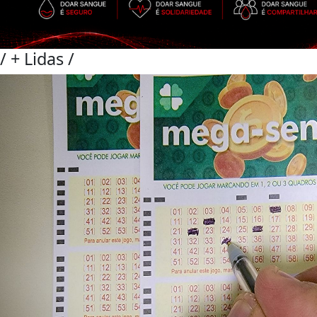
/
+ Lidas
/