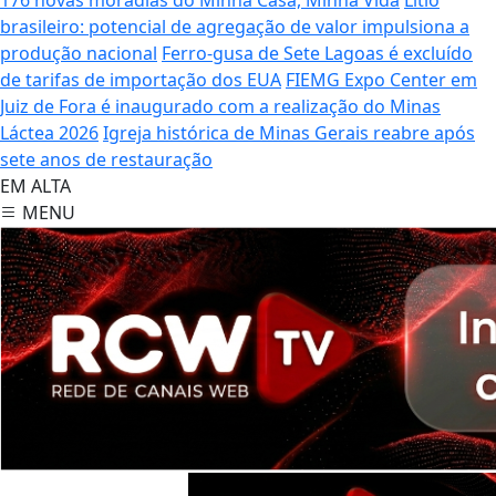
brasileiro: potencial de agregação de valor impulsiona a
produção nacional
Ferro-gusa de Sete Lagoas é excluído
de tarifas de importação dos EUA
FIEMG Expo Center em
Juiz de Fora é inaugurado com a realização do Minas
Láctea 2026
Igreja histórica de Minas Gerais reabre após
sete anos de restauração
EM ALTA
MENU