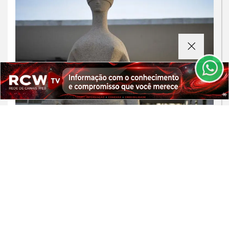
Esse site utiliza cookies para melhorar sua
experiência de navegação. Ao continuar o acesso,
entendemos que você concorda com nossos Termos
de Uso e Privacidade.
PARA MAIS INFORMAÇÕES,
ACESSE NOSSOS TERMOS
CLICANDO AQUI
PROSSEGUIR
JUSTIÇA
STF altera decisão de Moraes e amplia
redução de pena por atos de 8 de
janeiro
Saiba Mais