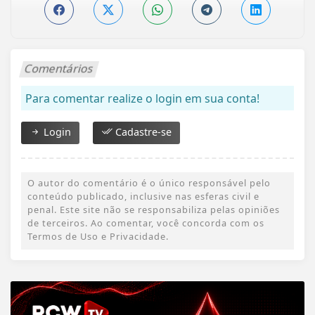
Comentários
Para comentar realize o login em sua conta!
Login
Cadastre-se
O autor do comentário é o único responsável pelo
conteúdo publicado, inclusive nas esferas civil e
penal. Este site não se responsabiliza pelas opiniões
de terceiros. Ao comentar, você concorda com os
Termos de Uso e Privacidade.