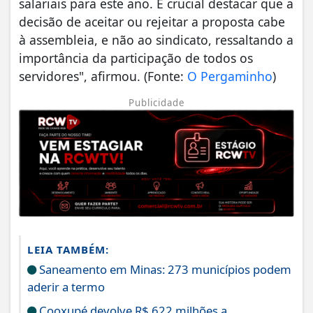
salariais para este ano. É crucial destacar que a
decisão de aceitar ou rejeitar a proposta cabe
à assembleia, e não ao sindicato, ressaltando a
importância da participação de todos os
servidores", afirmou. (Fonte:
O Pergaminho
)
Publicidade
LEIA TAMBÉM:
Saneamento em Minas: 273 municípios podem
aderir a termo
Cooxupé devolve R$ 622 milhões a