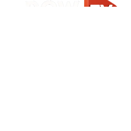
Início
|
Sobre
|
Painel do Leitor
|
Expediente
|
Termos de Uso e Privacidade
|
FAQ
|
Contato