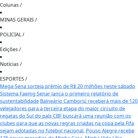
Colunas
/
MINAS GERAIS
/
POLICIAL
/
Edições
/
Notícias
/
ESPORTES
/
Mega-Sena sorteia prêmio de R$ 20 milhões neste sábado
Sistema Faemg Senar lança o primeiro relatório de
sustentabilidade
Balneário Camboriú receberá mais de 120
velejadores para a terceira etapa do maior circuito de
regatas do Sul do país
CBF buscará uma reunião com os
clubes para que as novas regras criadas na copa pela Fifa
sejam adotadas no futebol nacional.
Pouso Alegre recebe
176 novas moradias do Minha Casa, Minha Vida
Lítio