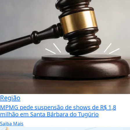
Região
MPMG pede suspensão de shows de R$ 1,8
milhão em Santa Bárbara do Tugúrio
Saiba Mais