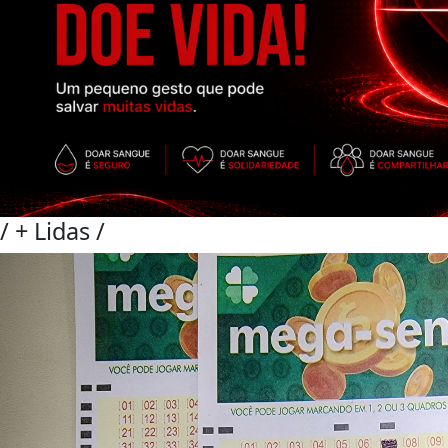
/
+ Lidas
/