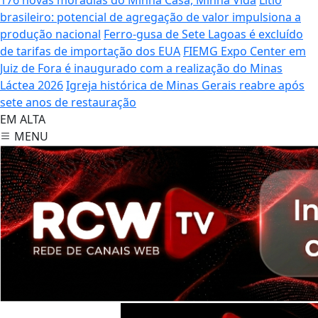
brasileiro: potencial de agregação de valor impulsiona a
produção nacional
Ferro-gusa de Sete Lagoas é excluído
de tarifas de importação dos EUA
FIEMG Expo Center em
Juiz de Fora é inaugurado com a realização do Minas
Láctea 2026
Igreja histórica de Minas Gerais reabre após
sete anos de restauração
EM ALTA
MENU