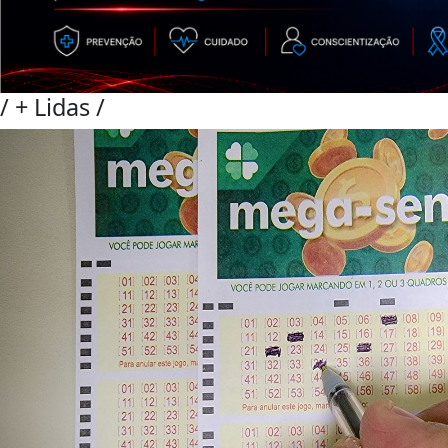
/
+ Lidas
/