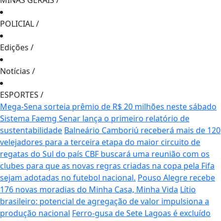
MINAS GERAIS
/
POLICIAL
/
Edições
/
Notícias
/
ESPORTES
/
Mega-Sena sorteia prêmio de R$ 20 milhões neste sábado
Sistema Faemg Senar lança o primeiro relatório de
sustentabilidade
Balneário Camboriú receberá mais de 120
velejadores para a terceira etapa do maior circuito de
regatas do Sul do país
CBF buscará uma reunião com os
clubes para que as novas regras criadas na copa pela Fifa
sejam adotadas no futebol nacional.
Pouso Alegre recebe
176 novas moradias do Minha Casa, Minha Vida
Lítio
brasileiro: potencial de agregação de valor impulsiona a
produção nacional
Ferro-gusa de Sete Lagoas é excluído