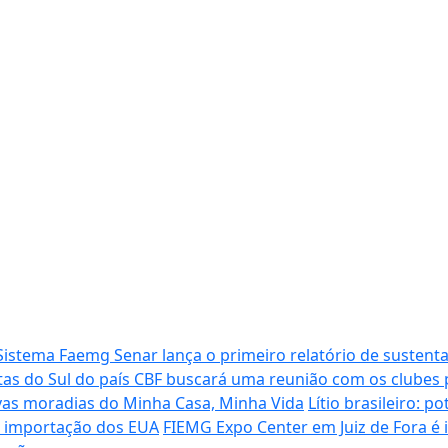
Sistema Faemg Senar lança o primeiro relatório de sustenta
tas do Sul do país
CBF buscará uma reunião com os clubes p
vas moradias do Minha Casa, Minha Vida
Lítio brasileiro: 
de importação dos EUA
FIEMG Expo Center em Juiz de Fora é