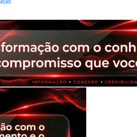
ração