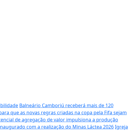
bilidade
Balneário Camboriú receberá mais de 120
ara que as novas regras criadas na copa pela Fifa sejam
potencial de agregação de valor impulsiona a produção
 inaugurado com a realização do Minas Láctea 2026
Igreja