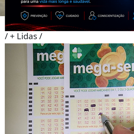
/
+ Lidas
/