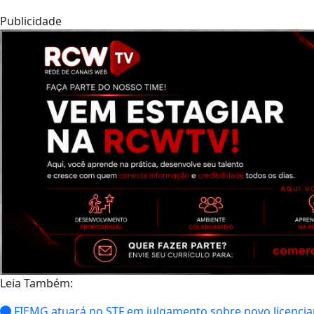
Publicidade
Leia Também:
FIEMG atuará no STF em julgamento sobre novo licenci