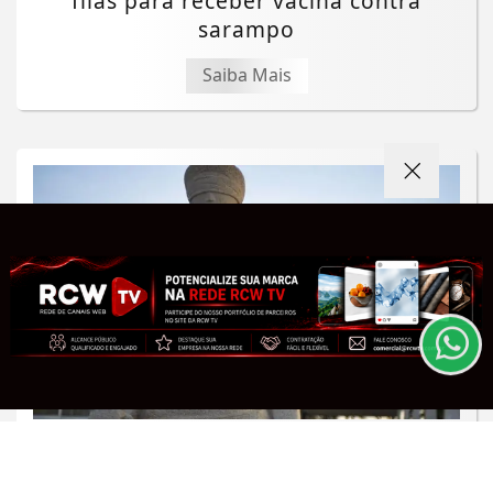
filas para receber vacina contra
sarampo
Saiba Mais
Termos de Uso e Privacidade
Esse site utiliza cookies para melhorar sua
experiência de navegação. Ao continuar o acesso,
entendemos que você concorda com nossos Termos
de Uso e Privacidade.
PARA MAIS INFORMAÇÕES,
ACESSE NOSSOS TERMOS
CLICANDO AQUI
PROSSEGUIR
JUSTIÇA
Alexandre de Moraes nega visitas de