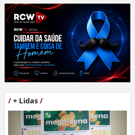
/
+ Lidas
/