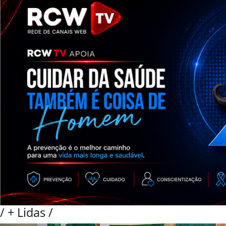
/
+ Lidas
/