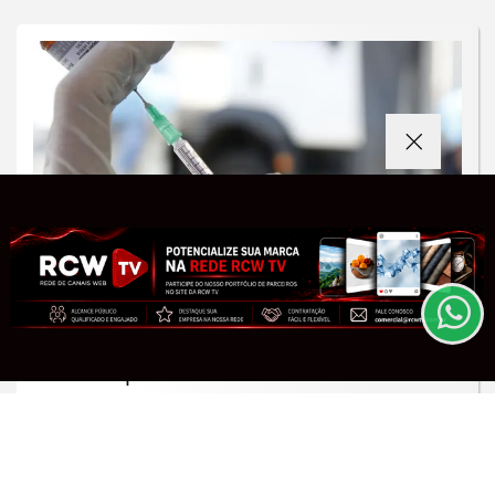
Termos de Uso e Privacidade
Esse site utiliza cookies para melhorar sua
experiência de navegação. Ao continuar o acesso,
entendemos que você concorda com nossos Termos
de Uso e Privacidade.
PARA MAIS INFORMAÇÕES,
ACESSE NOSSOS TERMOS
SAÚDE
CLICANDO AQUI
Moradores de São Paulo enfrentam
PROSSEGUIR
filas para receber vacina contra
sarampo
Saiba Mais