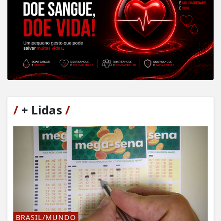
/
+ Lidas
/
BRASIL/MUNDO