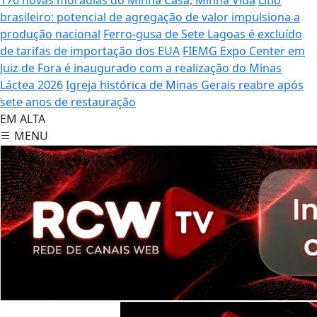
brasileiro: potencial de agregação de valor impulsiona a
produção nacional
Ferro-gusa de Sete Lagoas é excluído
de tarifas de importação dos EUA
FIEMG Expo Center em
Juiz de Fora é inaugurado com a realização do Minas
Láctea 2026
Igreja histórica de Minas Gerais reabre após
sete anos de restauração
EM ALTA
MENU