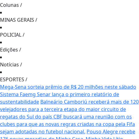
Colunas
/
MINAS GERAIS
/
POLICIAL
/
Edições
/
Notícias
/
ESPORTES
/
Mega-Sena sorteia prêmio de R$ 20 milhões neste sábado
Sistema Faemg Senar lança o primeiro relatório de
sustentabilidade
Balneário Camboriú receberá mais de 120
velejadores para a terceira etapa do maior circuito de
regatas do Sul do país
CBF buscará uma reunião com os
clubes para que as novas regras criadas na copa pela Fifa
sejam adotadas no futebol nacional.
Pouso Alegre recebe
176 novas moradias do Minha Casa, Minha Vida
Lítio