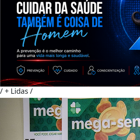
/
+ Lidas
/