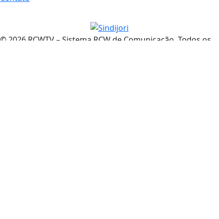
© 2026 RCWTV – Sistema RCW de Comunicação. Todos os
direitos reservados. Informação com credibilidade e
compromisso com você.