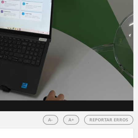
A-
A+
REPORTAR ERROS