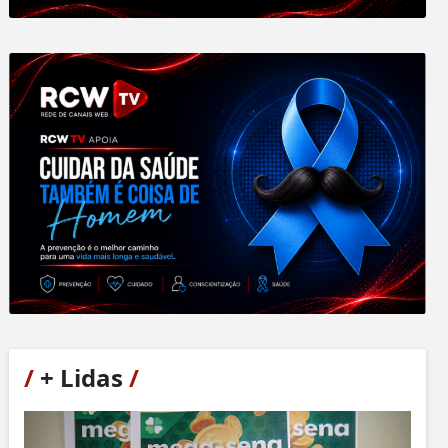
/
+ Lidas
/