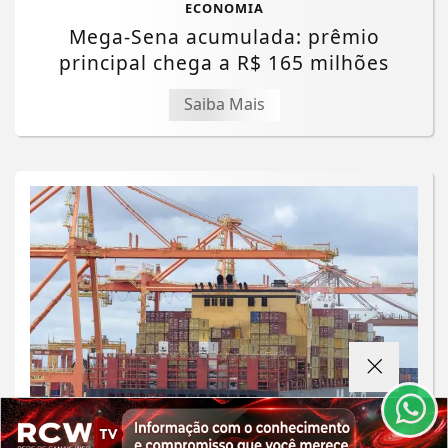
ECONOMIA
Mega-Sena acumulada: prêmio
principal chega a R$ 165 milhões
Saiba Mais
Termos de Uso e Privacidade
Esse site utiliza cookies para melhorar sua
experiência de navegação. Ao continuar o acesso,
entendemos que você concorda com nossos Termos
de Uso e Privacidade.
PARA MAIS INFORMAÇÕES,
ACESSE NOSSOS TERMOS
CLICANDO AQUI
ECONOMIA