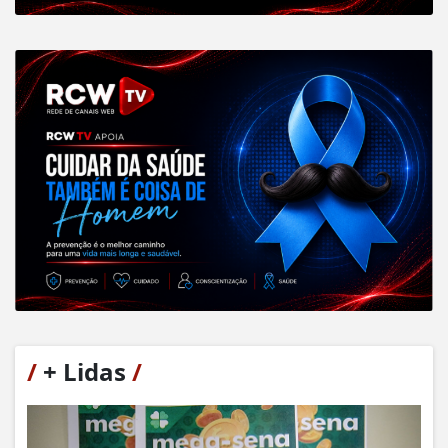
/
+ Lidas
/