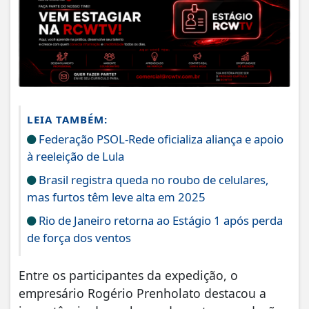
LEIA TAMBÉM:
Federação PSOL-Rede oficializa aliança e apoio
à reeleição de Lula
Brasil registra queda no roubo de celulares,
mas furtos têm leve alta em 2025
Rio de Janeiro retorna ao Estágio 1 após perda
de força dos ventos
Entre os participantes da expedição, o
empresário Rogério Prenholato destacou a