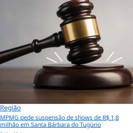
Região
MPMG pede suspensão de shows de R$ 1,8
milhão em Santa Bárbara do Tugúrio