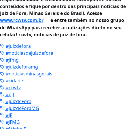
conteúdos e fique por dentro das principais notícias de
Juiz de Fora, Minas Gerais e do Brasil. Acesse
www.rcwtv.com.br
e entre também no nosso grupo
de WhatsApp para receber atualizações direto no seu
celular! rcwtv, noticias de juiz de fora.
#juizdefora
#noticiasdejuizdefora
#jfmg
#juizdeforamg
#noticiasminasgerais
#cidade
#rcwtv
#pjf
#JuizdeFora
#JuizdeForaMG
#JF
#JFMG
#MinhaJF