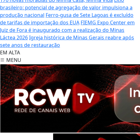
brasileiro: potencial de agregação de valor impulsiona a
produção nacional
Ferro-gusa de Sete Lagoas é excluído
de tarifas de importação dos EUA
FIEMG Expo Center em
Juiz de Fora é inaugurado com a realização do Minas
Láctea 2026
Igreja histórica de Minas Gerais reabre após
sete anos de restauração
EM ALTA
MENU