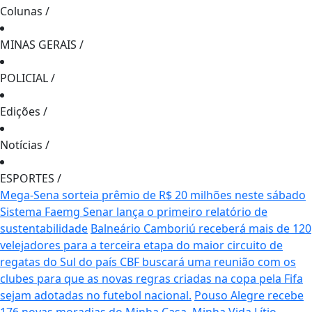
Colunas
/
MINAS GERAIS
/
POLICIAL
/
Edições
/
Notícias
/
ESPORTES
/
Mega-Sena sorteia prêmio de R$ 20 milhões neste sábado
Sistema Faemg Senar lança o primeiro relatório de
sustentabilidade
Balneário Camboriú receberá mais de 120
velejadores para a terceira etapa do maior circuito de
regatas do Sul do país
CBF buscará uma reunião com os
clubes para que as novas regras criadas na copa pela Fifa
sejam adotadas no futebol nacional.
Pouso Alegre recebe
176 novas moradias do Minha Casa, Minha Vida
Lítio