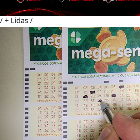
/
+ Lidas
/