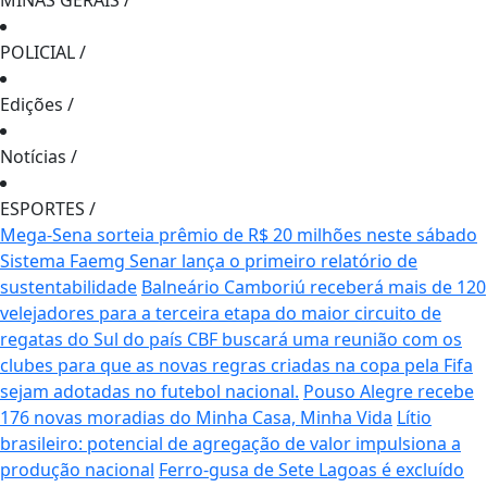
MINAS GERAIS
/
POLICIAL
/
Edições
/
Notícias
/
ESPORTES
/
Mega-Sena sorteia prêmio de R$ 20 milhões neste sábado
Sistema Faemg Senar lança o primeiro relatório de
sustentabilidade
Balneário Camboriú receberá mais de 120
velejadores para a terceira etapa do maior circuito de
regatas do Sul do país
CBF buscará uma reunião com os
clubes para que as novas regras criadas na copa pela Fifa
sejam adotadas no futebol nacional.
Pouso Alegre recebe
176 novas moradias do Minha Casa, Minha Vida
Lítio
brasileiro: potencial de agregação de valor impulsiona a
produção nacional
Ferro-gusa de Sete Lagoas é excluído