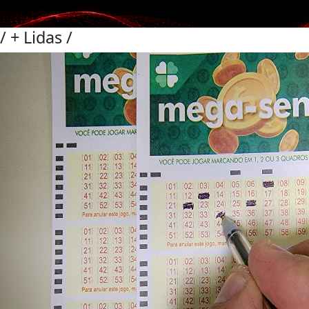
/
+ Lidas
/