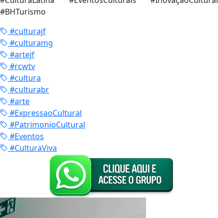
#CulturaLatina #EventosCulturais #InovaçãoCultural
#BHTurismo
#culturajf
#culturamg
#artejf
#rcwtv
#cultura
#culturabr
#arte
#ExpressaoCultural
#PatrimonioCultural
#Eventos
#CulturaViva