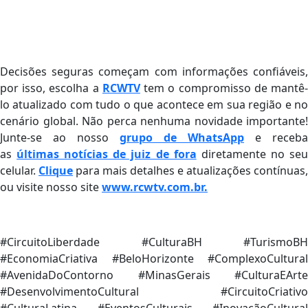
Decisões seguras começam com informações confiáveis,
por isso, escolha a
RCWTV
tem o compromisso de mantê
lo atualizado com tudo o que acontece em sua região e no
cenário global. Não perca nenhuma novidade importante!
Junte-se ao nosso
grupo de WhatsApp
e receba
as
últimas notícias de juiz de fora
diretamente no se
celular.
Clique
para mais detalhes e atualizações contínuas,
ou visite nosso site
www.rcwtv.com.br.
#CircuitoLiberdade #CulturaBH #TurismoBH
#EconomiaCriativa #BeloHorizonte #ComplexoCultural
#AvenidaDoContorno #MinasGerais #CulturaEArte
#DesenvolvimentoCultural #CircuitoCriativo