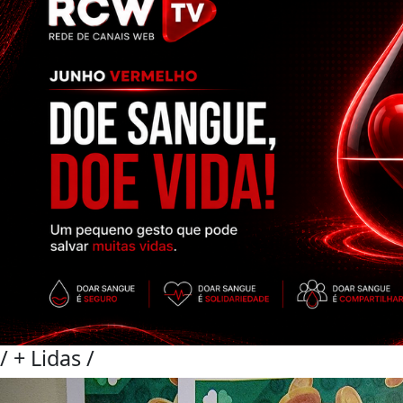
/
+ Lidas
/