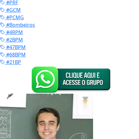
#PRF
#GCM
#PCMG
#Bombeiros
#4RPM
#2BPM
#47BPM
#68BPM
#21BP