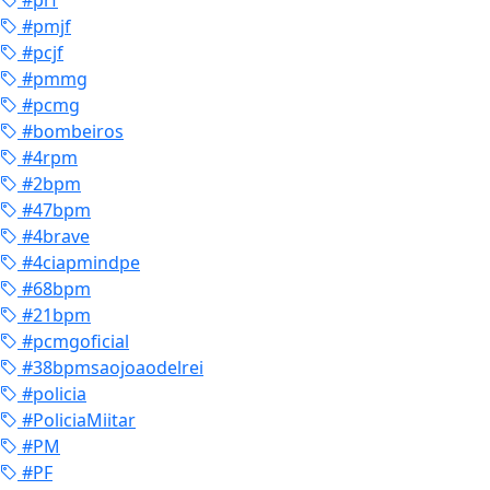
#prf
#pmjf
#pcjf
#pmmg
#pcmg
#bombeiros
#4rpm
#2bpm
#47bpm
#4brave
#4ciapmindpe
#68bpm
#21bpm
#pcmgoficial
#38bpmsaojoaodelrei
#policia
#PoliciaMiitar
#PM
#PF