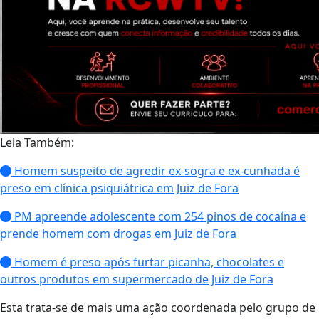
Leia Também:
Homem suspeito de agredir ex-sogra e ex-cunhada é
preso em clínica psiquiátrica em Juiz de Fora
PM apreende adolescente com 254 pinos de cocaína e
prende homem com drogas em Juiz de Fora
Homem é preso após furtar picanha, chocolates e
outros produtos em supermercado de Juiz de Fora
Esta trata-se de mais uma ação coordenada pelo grupo de