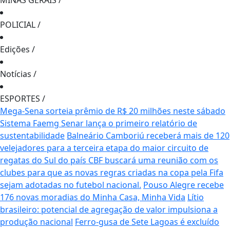
MINAS GERAIS
/
POLICIAL
/
Edições
/
Notícias
/
ESPORTES
/
Mega-Sena sorteia prêmio de R$ 20 milhões neste sábado
Sistema Faemg Senar lança o primeiro relatório de
sustentabilidade
Balneário Camboriú receberá mais de 120
velejadores para a terceira etapa do maior circuito de
regatas do Sul do país
CBF buscará uma reunião com os
clubes para que as novas regras criadas na copa pela Fifa
sejam adotadas no futebol nacional.
Pouso Alegre recebe
176 novas moradias do Minha Casa, Minha Vida
Lítio
brasileiro: potencial de agregação de valor impulsiona a
produção nacional
Ferro-gusa de Sete Lagoas é excluído