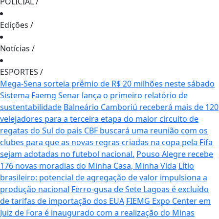
POLICIAL
/
Edições
/
Notícias
/
ESPORTES
/
Mega-Sena sorteia prêmio de R$ 20 milhões neste sábado
Sistema Faemg Senar lança o primeiro relatório de
sustentabilidade
Balneário Camboriú receberá mais de 120
velejadores para a terceira etapa do maior circuito de
regatas do Sul do país
CBF buscará uma reunião com os
clubes para que as novas regras criadas na copa pela Fifa
sejam adotadas no futebol nacional.
Pouso Alegre recebe
176 novas moradias do Minha Casa, Minha Vida
Lítio
brasileiro: potencial de agregação de valor impulsiona a
produção nacional
Ferro-gusa de Sete Lagoas é excluído
de tarifas de importação dos EUA
FIEMG Expo Center em
Juiz de Fora é inaugurado com a realização do Minas