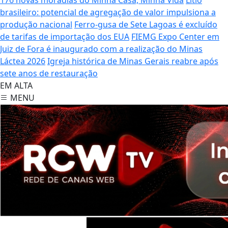
brasileiro: potencial de agregação de valor impulsiona a
produção nacional
Ferro-gusa de Sete Lagoas é excluído
de tarifas de importação dos EUA
FIEMG Expo Center em
Juiz de Fora é inaugurado com a realização do Minas
Láctea 2026
Igreja histórica de Minas Gerais reabre após
sete anos de restauração
EM ALTA
MENU