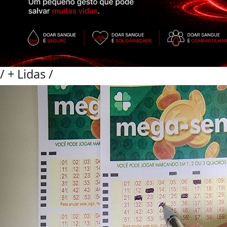
/
+ Lidas
/