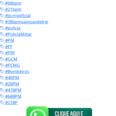
#68bpm
#21bpm
#pcmgoficial
#38bpmsaojoaodelrei
#policia
#PoliciaMiitar
#PM
#PF
#PRF
#GCM
#PCMG
#Bombeiros
#4RPM
#2BPM
#47BPM
#68BPM
#21BP