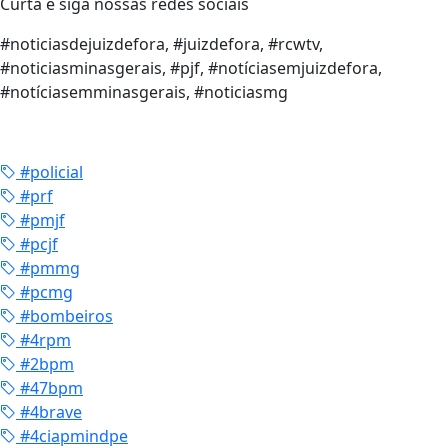
Curta e siga nossas redes sociais
#noticiasdejuizdefora, #juizdefora, #rcwtv,
#noticiasminasgerais, #pjf, #notíciasemjuizdefora,
#notíciasemminasgerais, #noticiasmg
#policial
#prf
#pmjf
#pcjf
#pmmg
#pcmg
#bombeiros
#4rpm
#2bpm
#47bpm
#4brave
#4ciapmindpe