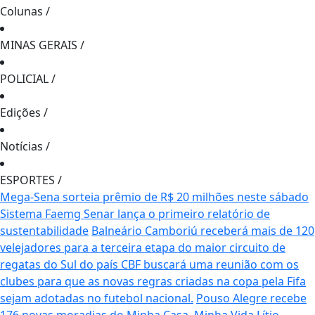
Colunas
/
MINAS GERAIS
/
POLICIAL
/
Edições
/
Notícias
/
ESPORTES
/
Mega-Sena sorteia prêmio de R$ 20 milhões neste sábado
Sistema Faemg Senar lança o primeiro relatório de
sustentabilidade
Balneário Camboriú receberá mais de 120
velejadores para a terceira etapa do maior circuito de
regatas do Sul do país
CBF buscará uma reunião com os
clubes para que as novas regras criadas na copa pela Fifa
sejam adotadas no futebol nacional.
Pouso Alegre recebe
176 novas moradias do Minha Casa, Minha Vida
Lítio