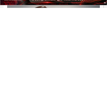
PROSSEGUIR
REGIÃO
MPMG pede suspensão de shows de
R$ 1,8 milhão em Santa Bárbara do
Tugúrio
Saiba Mais