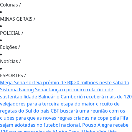
Colunas
/
MINAS GERAIS
/
POLICIAL
/
Edições
/
Notícias
/
ESPORTES
/
Mega-Sena sorteia prêmio de R$ 20 milhões neste sábado
Sistema Faemg Senar lança o primeiro relatório de
sustentabilidade
Balneário Camboriú receberá mais de 120
velejadores para a terceira etapa do maior circuito de
regatas do Sul do país
CBF buscará uma reunião com os
clubes para que as novas regras criadas na copa pela Fifa
sejam adotadas no futebol nacional.
Pouso Alegre recebe
176 novas moradias do Minha Casa, Minha Vida
Lítio