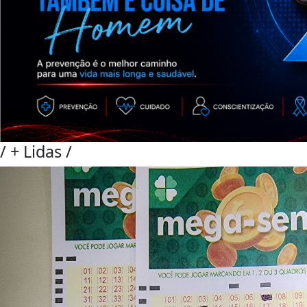
/
+ Lidas
/