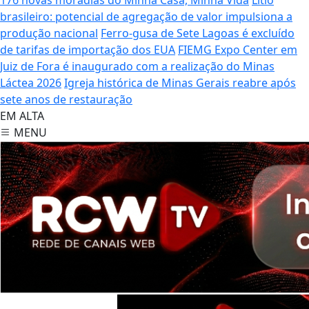
brasileiro: potencial de agregação de valor impulsiona a
produção nacional
Ferro-gusa de Sete Lagoas é excluído
de tarifas de importação dos EUA
FIEMG Expo Center em
Juiz de Fora é inaugurado com a realização do Minas
Láctea 2026
Igreja histórica de Minas Gerais reabre após
sete anos de restauração
EM ALTA
MENU