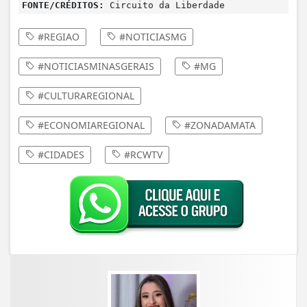
FONTE/CRÉDITOS:
Circuito da Liberdade
#REGIAO
#NOTICIASMG
#NOTICIASMINASGERAIS
#MG
#CULTURAREGIONAL
#ECONOMIAREGIONAL
#ZONADAMATA
#CIDADES
#RCWTV