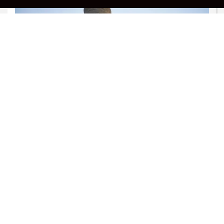
JUSTIÇA
Alexandre de Moraes nega visitas de
filhos a Jair Bolsonaro no Dia dos Pais
Saiba Mais