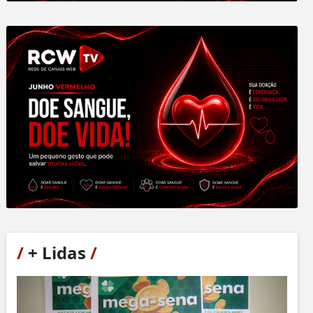
/
+ Lidas
/