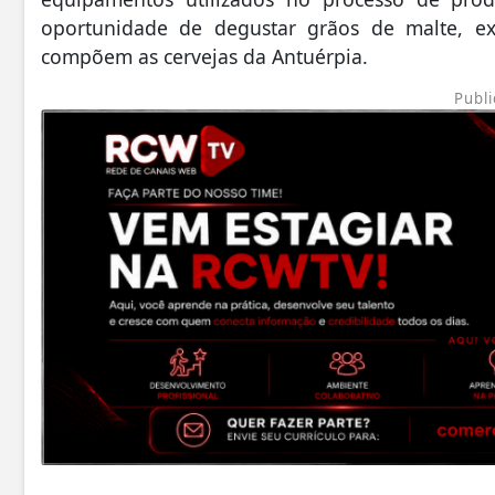
oportunidade de degustar grãos de malte, e
compõem as cervejas da Antuérpia.
Publi