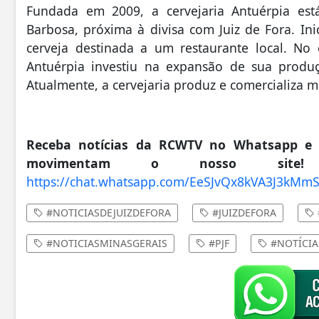
Fundada em 2009, a cervejaria Antuérpia est
Barbosa, próxima à divisa com Juiz de Fora. In
cerveja destinada a um restaurante local. No
Antuérpia investiu na expansão de sua produç
Atualmente, a cervejaria produz e comercializa ma
Receba notícias da RCWTV no Whatsapp e fi
movimentam o nosso site!
https://chat.whatsapp.com/EeSJvQx8kVA3J3kM
#NOTICIASDEJUIZDEFORA
#JUIZDEFORA
#NOTICIASMINASGERAIS
#PJF
#NOTÍCIA