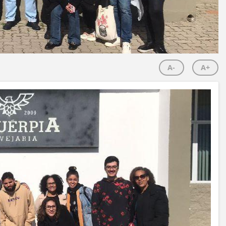
A-
A+