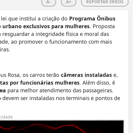
A-
A+
REPORTAR ERROS
ei que institui a criação do
Programa Ônibus
vo urbano exclusivos para mulheres
. Proposta
a resguardar a integridade física e moral das
idade, ao promover o funcionamento com mais
iras.
us Rosa, os carros terão
câmeras instaladas
e,
tas por funcionárias mulheres
. Além disso, é
rea
para melhor atendimento das passageiras.
o
devem ser instaladas nos terminais e pontos de
cidade