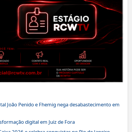
pital João Penido e Fhemig nega desabastecimento em
sformação digital em Juiz de Fora
 Caixa 2026 e celebra conquistas no Rio de Janeiro