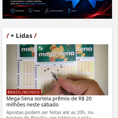
/
+ Lidas
/
BRASIL/MUNDO
Mega-Sena sorteia prêmio de R$ 20
milhões neste sábado
Apostas podem ser feitas até as 20h, no
horário de Brasília, em lotéricas e pela...