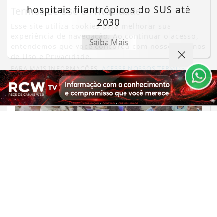
hospitais filantrópicos do SUS até
Termos de Uso e Privacidade
2030
Esse site utiliza cookies para melhorar sua
experiência de navegação. Ao continuar o acesso,
Saiba Mais
entendemos que você concorda com nossos Termos
de Uso e Privacidade.
PARA MAIS INFORMAÇÕES,
ACESSE NOSSOS TERMOS
CLICANDO AQUI
PROSSEGUIR
EDUCAÇÃO
Aprovados na segunda chamada do