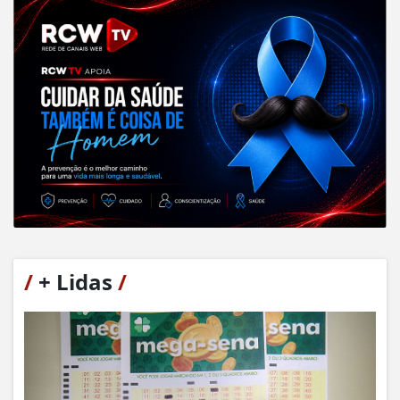
/
+ Lidas
/