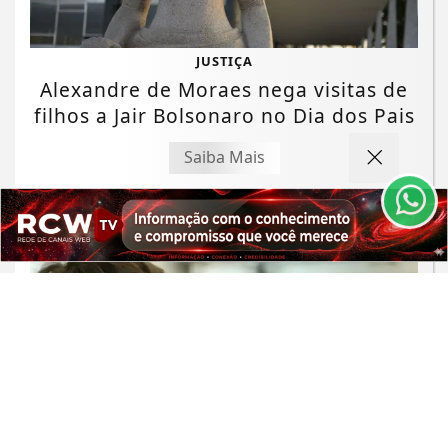
JUSTIÇA
Termos de Uso e Privacidade
Alexandre de Moraes nega visitas de
Esse site utiliza cookies para melhorar sua
filhos a Jair Bolsonaro no Dia dos Pais
experiência de navegação. Ao continuar o acesso,
entendemos que você concorda com nossos Termos
Saiba Mais
de Uso e Privacidade.
PARA MAIS INFORMAÇÕES,
ACESSE NOSSOS TERMOS
CLICANDO AQUI
PROSSEGUIR