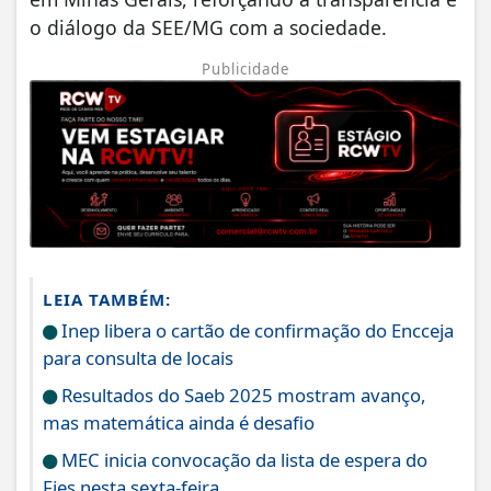
o diálogo da SEE/MG com a sociedade.
Publicidade
LEIA TAMBÉM:
Inep libera o cartão de confirmação do Encceja
para consulta de locais
Resultados do Saeb 2025 mostram avanço,
mas matemática ainda é desafio
MEC inicia convocação da lista de espera do
Fies nesta sexta-feira