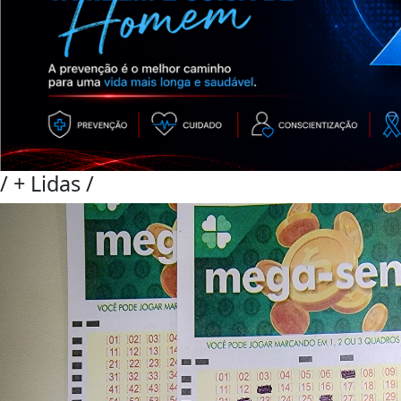
/
+ Lidas
/