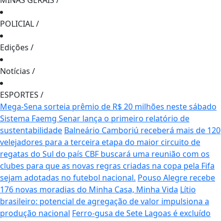
MINAS GERAIS
/
POLICIAL
/
Edições
/
Notícias
/
ESPORTES
/
Mega-Sena sorteia prêmio de R$ 20 milhões neste sábado
Sistema Faemg Senar lança o primeiro relatório de
sustentabilidade
Balneário Camboriú receberá mais de 120
velejadores para a terceira etapa do maior circuito de
regatas do Sul do país
CBF buscará uma reunião com os
clubes para que as novas regras criadas na copa pela Fifa
sejam adotadas no futebol nacional.
Pouso Alegre recebe
176 novas moradias do Minha Casa, Minha Vida
Lítio
brasileiro: potencial de agregação de valor impulsiona a
produção nacional
Ferro-gusa de Sete Lagoas é excluído