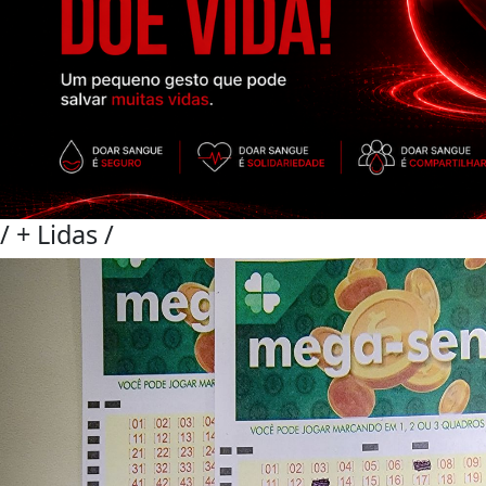
/
+ Lidas
/