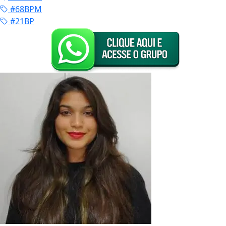
#68BPM
#21BP