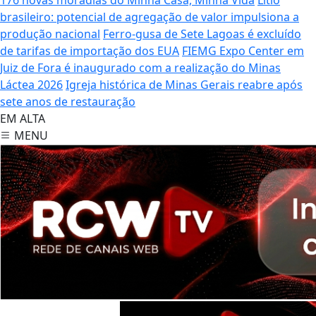
brasileiro: potencial de agregação de valor impulsiona a
produção nacional
Ferro-gusa de Sete Lagoas é excluído
de tarifas de importação dos EUA
FIEMG Expo Center em
Juiz de Fora é inaugurado com a realização do Minas
Láctea 2026
Igreja histórica de Minas Gerais reabre após
sete anos de restauração
EM ALTA
MENU