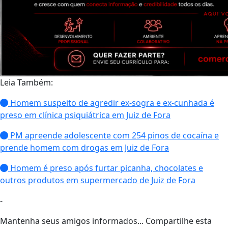
Leia Também:
Homem suspeito de agredir ex-sogra e ex-cunhada é
preso em clínica psiquiátrica em Juiz de Fora
PM apreende adolescente com 254 pinos de cocaína e
prende homem com drogas em Juiz de Fora
Homem é preso após furtar picanha, chocolates e
outros produtos em supermercado de Juiz de Fora
-
Mantenha seus amigos informados... Compartilhe esta