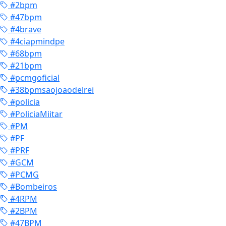
#2bpm
#47bpm
#4brave
#4ciapmindpe
#68bpm
#21bpm
#pcmgoficial
#38bpmsaojoaodelrei
#policia
#PoliciaMiitar
#PM
#PF
#PRF
#GCM
#PCMG
#Bombeiros
#4RPM
#2BPM
#47BPM