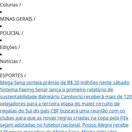
Colunas
/
MINAS GERAIS
/
POLICIAL
/
Edições
/
Notícias
/
ESPORTES
/
Mega-Sena sorteia prêmio de R$ 20 milhões neste sábado
Sistema Faemg Senar lança o primeiro relatório de
sustentabilidade
Balneário Camboriú receberá mais de 120
velejadores para a terceira etapa do maior circuito de
regatas do Sul do país
CBF buscará uma reunião com os
clubes para que as novas regras criadas na copa pela Fifa
sejam adotadas no futebol nacional.
Pouso Alegre recebe
176 novas moradias do Minha Casa, Minha Vida
Lítio