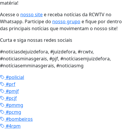
matéria!
Acesse o
nosso site
e receba notícias da RCWTV no
Whatsapp. Participe do
nosso grupo
e fique por dentro
das principais notícias que movimentam o nosso site!
Curta e siga nossas redes sociais
#noticiasdejuizdefora, #juizdefora, #rcwtv,
#noticiasminasgerais, #pjf, #notíciasemjuizdefora,
#notíciasemminasgerais, #noticiasmg
#policial
#prf
#pmjf
#pcjf
#pmmg
#pcmg
#bombeiros
#4rpm