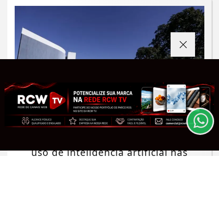
Termos de Uso e Privacidade
Esse site utiliza cookies para melhorar sua
experiência de navegação. Ao continuar o acesso,
entendemos que você concorda com nossos Termos
de Uso e Privacidade.
PARA MAIS INFORMAÇÕES,
ACESSE NOSSOS TERMOS
CLICANDO AQUI
POLÍTICA
TSE cria conselho para combater o
PROSSEGUIR
uso de inteligência artificial nas
eleições
Saiba Mais