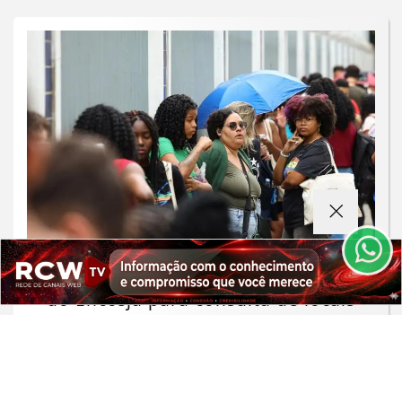
Termos de Uso e Privacidade
Esse site utiliza cookies para melhorar sua
experiência de navegação. Ao continuar o acesso,
entendemos que você concorda com nossos Termos
de Uso e Privacidade.
PARA MAIS INFORMAÇÕES,
ACESSE NOSSOS TERMOS
EDUCAÇÃO
CLICANDO AQUI
Inep libera o cartão de confirmação
PROSSEGUIR
do Encceja para consulta de locais
Saiba Mais