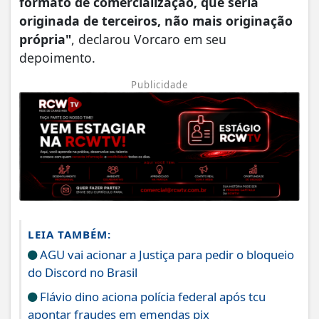
formato de comercialização, que seria
originada de terceiros, não mais originação
própria"
, declarou Vorcaro em seu
depoimento.
Publicidade
LEIA TAMBÉM:
AGU vai acionar a Justiça para pedir o bloqueio
do Discord no Brasil
Flávio dino aciona polícia federal após tcu
apontar fraudes em emendas pix