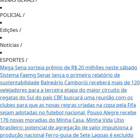
MINAS GERAIS
/
POLICIAL
/
Edições
/
Notícias
/
ESPORTES
/
Mega-Sena sorteia prêmio de R$ 20 milhões neste sábado
Sistema Faemg Senar lança o primeiro relatório de
sustentabilidade
Balneário Camboriú receberá mais de 120
velejadores para a terceira etapa do maior circuito de
regatas do Sul do país
CBF buscará uma reunião com os
clubes para que as novas regras criadas na copa pela Fifa
sejam adotadas no futebol nacional.
Pouso Alegre recebe
176 novas moradias do Minha Casa, Minha Vida
Lítio
brasileiro: potencial de agregação de valor impulsiona a
produção nacional
Ferro-gusa de Sete Lagoas é excluído