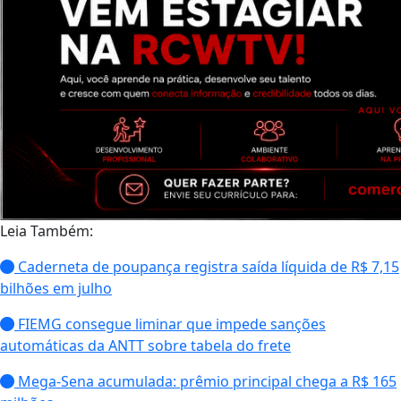
Leia Também:
Caderneta de poupança registra saída líquida de R$ 7,15
bilhões em julho
FIEMG consegue liminar que impede sanções
automáticas da ANTT sobre tabela do frete
Mega-Sena acumulada: prêmio principal chega a R$ 165