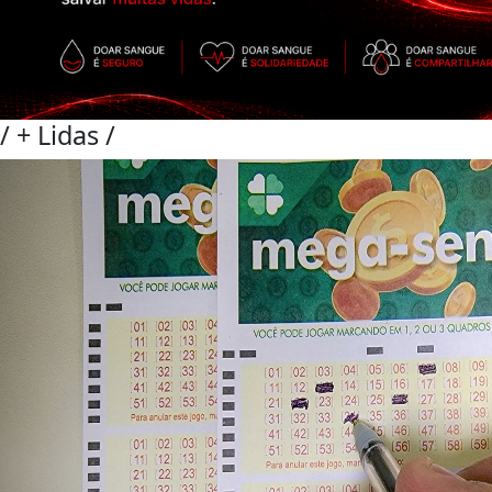
/
+ Lidas
/