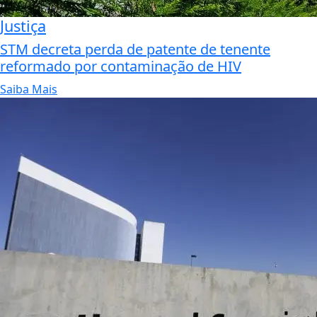
Justiça
STM decreta perda de patente de tenente
reformado por contaminação de HIV
Saiba Mais