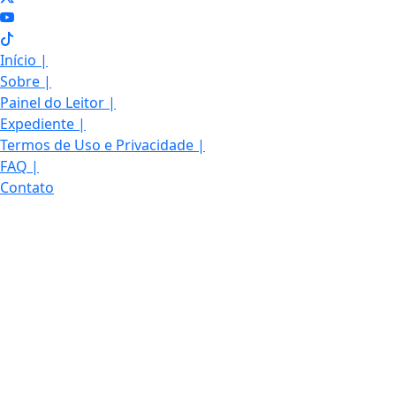
Início
|
Sobre
|
Painel do Leitor
|
Expediente
|
Termos de Uso e Privacidade
|
FAQ
|
Contato
© 2026 RCWTV – Sistema RCW de Comunicação. Todos os
direitos reservados. Informação com credibilidade e
compromisso com você.