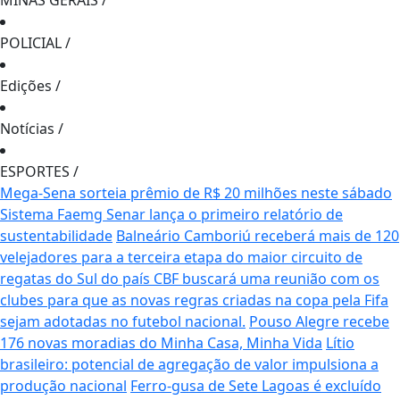
MINAS GERAIS
/
POLICIAL
/
Edições
/
Notícias
/
ESPORTES
/
Mega-Sena sorteia prêmio de R$ 20 milhões neste sábado
Sistema Faemg Senar lança o primeiro relatório de
sustentabilidade
Balneário Camboriú receberá mais de 120
velejadores para a terceira etapa do maior circuito de
regatas do Sul do país
CBF buscará uma reunião com os
clubes para que as novas regras criadas na copa pela Fifa
sejam adotadas no futebol nacional.
Pouso Alegre recebe
176 novas moradias do Minha Casa, Minha Vida
Lítio
brasileiro: potencial de agregação de valor impulsiona a
produção nacional
Ferro-gusa de Sete Lagoas é excluído