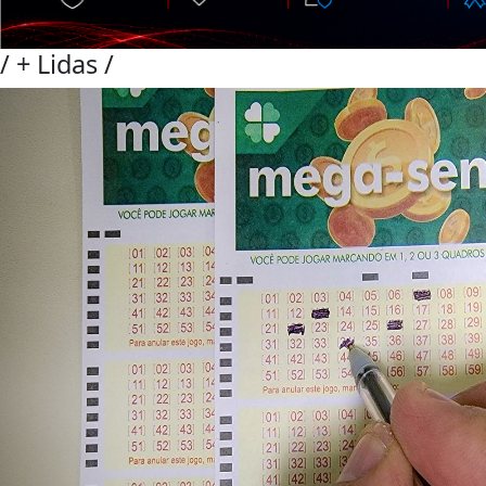
/
+ Lidas
/