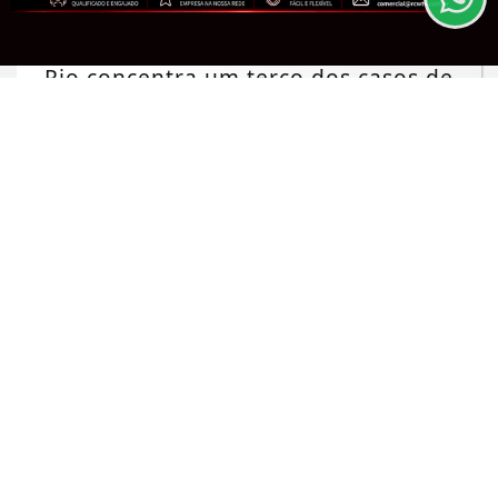
CLICANDO AQUI
PROSSEGUIR
SAÚDE
Rio concentra um terço dos casos de
exercício ilegal da medicina no país
Saiba Mais