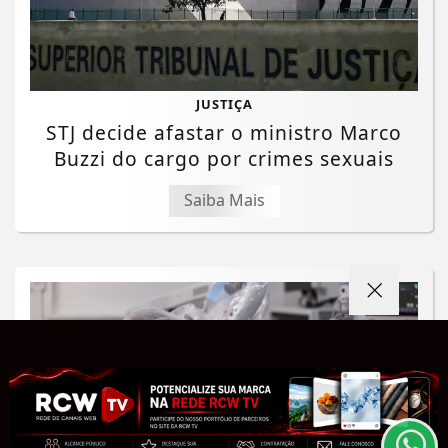
JUSTIÇA
STJ decide afastar o ministro Marco
Buzzi do cargo por crimes sexuais
Saiba Mais
Termos de Uso e Privacidade
Esse site utiliza cookies para melhorar sua
experiência de navegação. Ao continuar o acesso,
entendemos que você concorda com nossos Termos
de Uso e Privacidade.
PARA MAIS INFORMAÇÕES,
ACESSE NOSSOS TERMOS