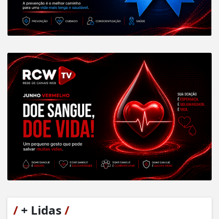
/
+ Lidas
/