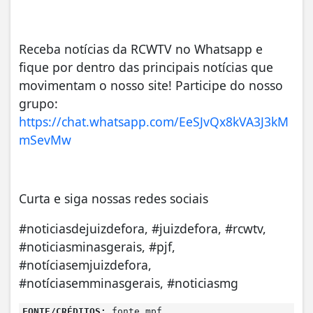
Receba notícias da RCWTV no Whatsapp e
fique por dentro das principais notícias que
movimentam o nosso site! Participe do nosso
grupo:
https://chat.whatsapp.com/EeSJvQx8kVA3J3kM
mSevMw
Curta e siga nossas redes sociais
#noticiasdejuizdefora, #juizdefora, #rcwtv,
#noticiasminasgerais, #pjf,
#notíciasemjuizdefora,
#notíciasemminasgerais, #noticiasmg
FONTE/CRÉDITOS:
fonte mpf