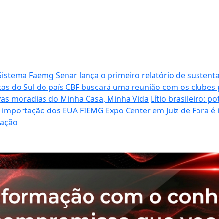
Sistema Faemg Senar lança o primeiro relatório de sustenta
tas do Sul do país
CBF buscará uma reunião com os clubes p
vas moradias do Minha Casa, Minha Vida
Lítio brasileiro: 
de importação dos EUA
FIEMG Expo Center em Juiz de Fora é
ração