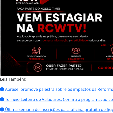
Leia Também:
Abrasel promove palestra sobre os impactos da Reforma 
Torneio Leiteiro de Valadares: Confira a programação co
Última semana de inscrições para oficina gratuita de fi