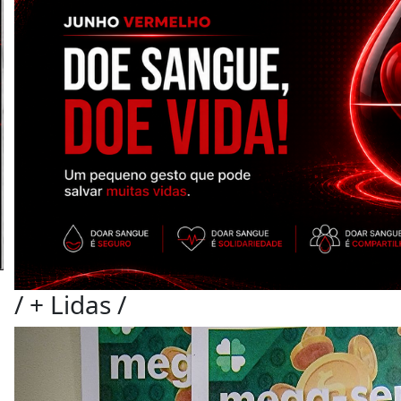
/
+ Lidas
/