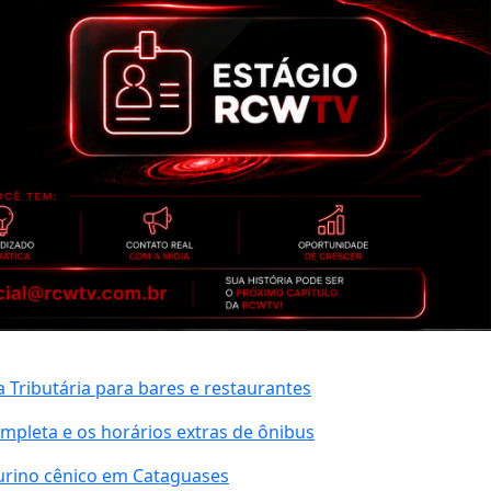
Tributária para bares e restaurantes
mpleta e os horários extras de ônibus
gurino cênico em Cataguases