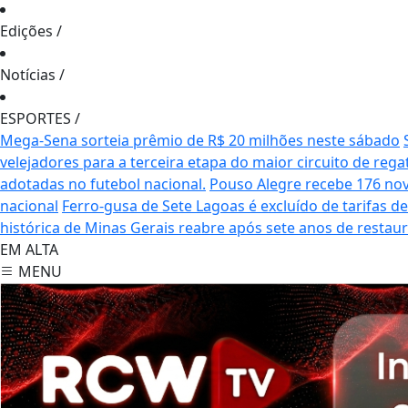
Edições
/
Notícias
/
ESPORTES
/
Mega-Sena sorteia prêmio de R$ 20 milhões neste sábado
velejadores para a terceira etapa do maior circuito de rega
adotadas no futebol nacional.
Pouso Alegre recebe 176 no
nacional
Ferro-gusa de Sete Lagoas é excluído de tarifas 
histórica de Minas Gerais reabre após sete anos de restau
EM ALTA
MENU