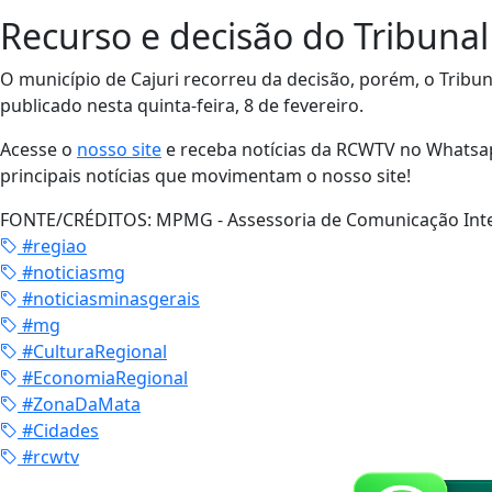
Recurso e decisão do Tribunal 
O município de Cajuri recorreu da decisão, porém, o Trib
publicado nesta quinta-feira, 8 de fevereiro.
Acesse o
nosso site
e receba notícias da RCWTV no Whatsap
principais notícias que movimentam o nosso site!
FONTE/CRÉDITOS:
MPMG - Assessoria de Comunicação Int
#regiao
#noticiasmg
#noticiasminasgerais
#mg
#CulturaRegional
#EconomiaRegional
#ZonaDaMata
#Cidades
#rcwtv