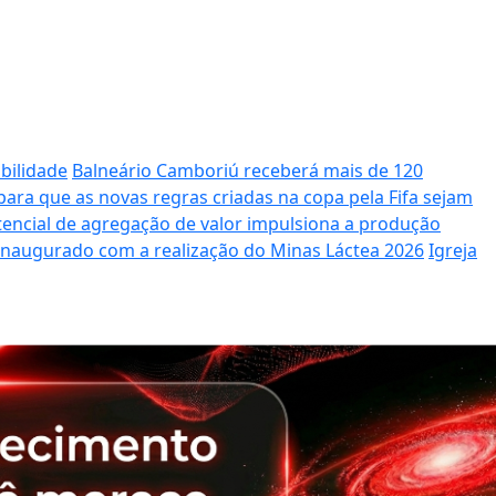
bilidade
Balneário Camboriú receberá mais de 120
ara que as novas regras criadas na copa pela Fifa sejam
potencial de agregação de valor impulsiona a produção
 inaugurado com a realização do Minas Láctea 2026
Igreja