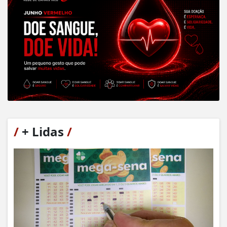
/
+ Lidas
/