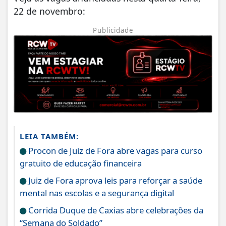
22 de novembro:
Publicidade
LEIA TAMBÉM:
Procon de Juiz de Fora abre vagas para curso
gratuito de educação financeira
Juiz de Fora aprova leis para reforçar a saúde
mental nas escolas e a segurança digital
Corrida Duque de Caxias abre celebrações da
“Semana do Soldado”