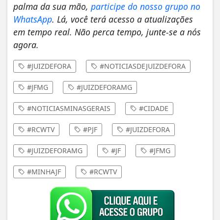
palma da sua mão,
participe do nosso grupo no
WhatsApp
. Lá, você terá acesso a atualizações
em tempo real. Não perca tempo, junte-se a nós
agora.
#JUIZDEFORA
#NOTICIASDEJUIZDEFORA
#JFMG
#JUIZDEFORAMG
#NOTICIASMINASGERAIS
#CIDADE
#RCWTV
#PJF
#JUIZDEFORA
#JUIZDEFORAMG
#JF
#JFMG
#MINHAJF
#RCWTV