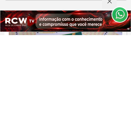
de Uso e Privacidade.
PARA MAIS INFORMAÇÕES,
ACESSE NOSSOS TERMOS
CLICANDO AQUI
PROSSEGUIR
BRASIL/MUNDO
Mega-Sena pode pagar R$ 165
milhões em sorteio neste domingo
Saiba Mais