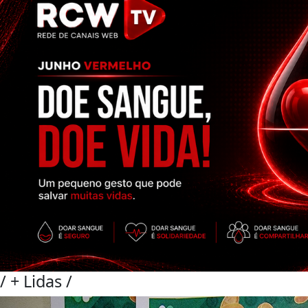
/
+ Lidas
/