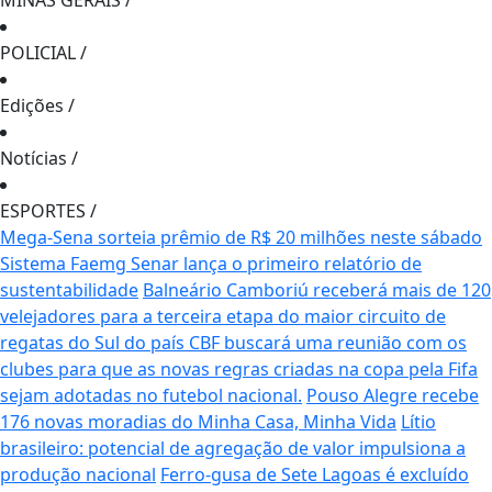
MINAS GERAIS
/
POLICIAL
/
Edições
/
Notícias
/
ESPORTES
/
Mega-Sena sorteia prêmio de R$ 20 milhões neste sábado
Sistema Faemg Senar lança o primeiro relatório de
sustentabilidade
Balneário Camboriú receberá mais de 120
velejadores para a terceira etapa do maior circuito de
regatas do Sul do país
CBF buscará uma reunião com os
clubes para que as novas regras criadas na copa pela Fifa
sejam adotadas no futebol nacional.
Pouso Alegre recebe
176 novas moradias do Minha Casa, Minha Vida
Lítio
brasileiro: potencial de agregação de valor impulsiona a
produção nacional
Ferro-gusa de Sete Lagoas é excluído