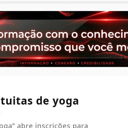
atuitas de yoga
e
oga” abre inscrições para