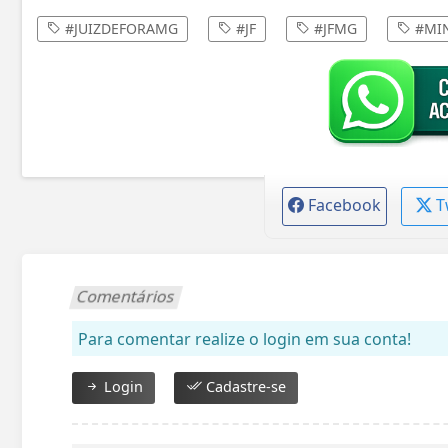
#JUIZDEFORAMG
#JF
#JFMG
#MIN
Facebook
T
Comentários
Para comentar realize o login em sua conta!
Login
Cadastre-se