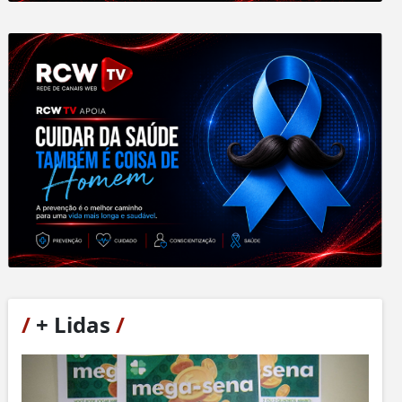
/
+ Lidas
/