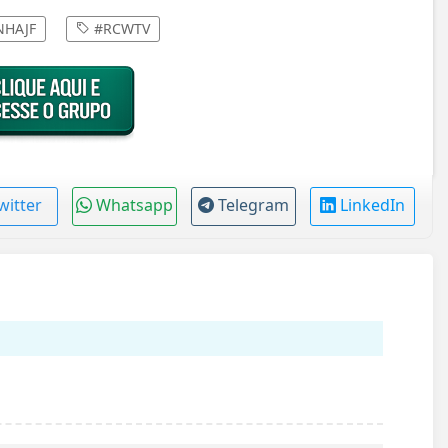
HAJF
#RCWTV
witter
Whatsapp
Telegram
LinkedIn