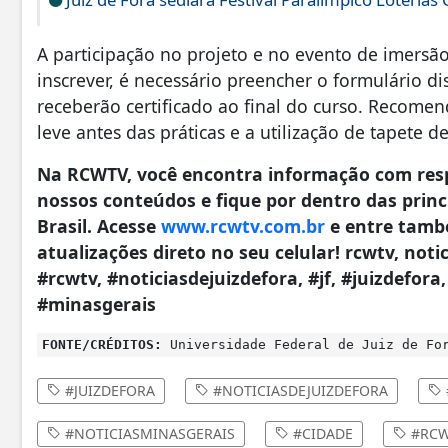
A participação no projeto e no evento de imersão
inscrever, é necessário preencher o formulário di
receberão certificado ao final do curso. Recomen
leve antes das práticas e a utilização de tapete d
Na RCWTV, você encontra informação com resp
nossos conteúdos e fique por dentro das princi
Brasil. Acesse
www.rcwtv.com.br
e entre tamb
atualizações direto no seu celular! rcwtv, notici
#rcwtv, #noticiasdejuizdefora, #jf, #juizdefora
#minasgerais
FONTE/CRÉDITOS:
Universidade Federal de Juiz de Fo
#JUIZDEFORA
#NOTICIASDEJUIZDEFORA
#NOTICIASMINASGERAIS
#CIDADE
#RCW