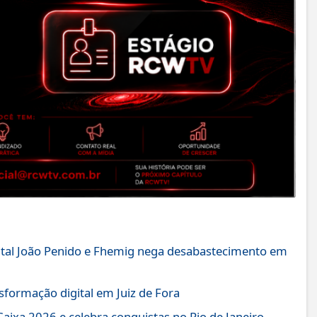
pital João Penido e Fhemig nega desabastecimento em
sformação digital em Juiz de Fora
 Caixa 2026 e celebra conquistas no Rio de Janeiro