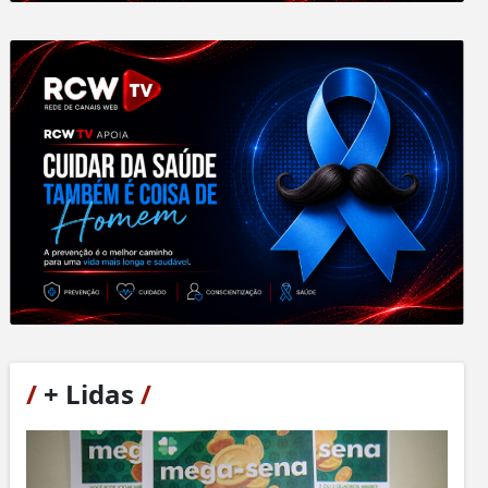
/
+ Lidas
/