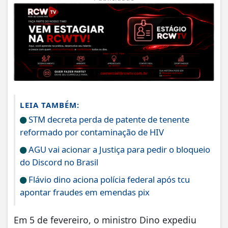
LEIA TAMBÉM:
STM decreta perda de patente de tenente
reformado por contaminação de HIV
AGU vai acionar a Justiça para pedir o bloqueio
do Discord no Brasil
Flávio dino aciona polícia federal após tcu
apontar fraudes em emendas pix
Em 5 de fevereiro, o ministro Dino expediu