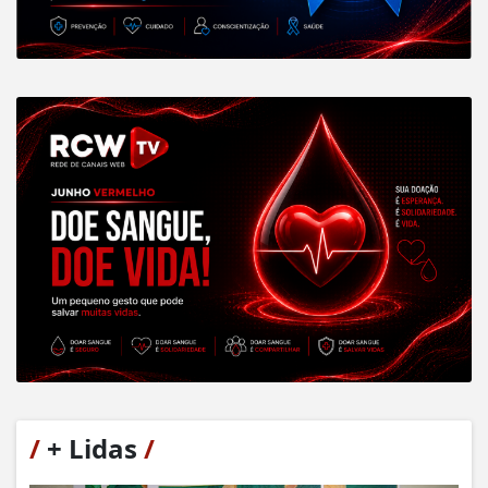
/
+ Lidas
/