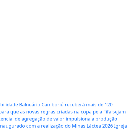
bilidade
Balneário Camboriú receberá mais de 120
ara que as novas regras criadas na copa pela Fifa sejam
potencial de agregação de valor impulsiona a produção
 inaugurado com a realização do Minas Láctea 2026
Igreja