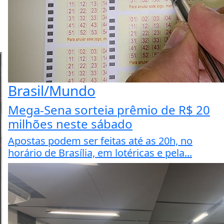
Brasil/Mundo
Mega-Sena sorteia prêmio de R$ 20
milhões neste sábado
Apostas podem ser feitas até as 20h, no
horário de Brasília, em lotéricas e pela...