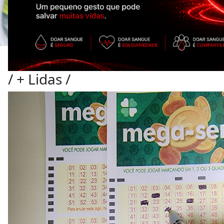
/
+ Lidas
/