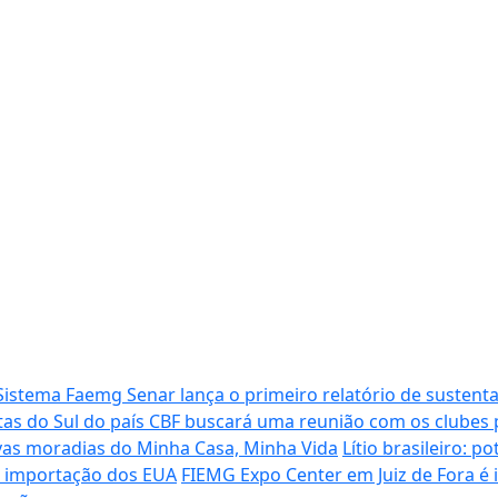
Sistema Faemg Senar lança o primeiro relatório de sustenta
tas do Sul do país
CBF buscará uma reunião com os clubes p
vas moradias do Minha Casa, Minha Vida
Lítio brasileiro: 
de importação dos EUA
FIEMG Expo Center em Juiz de Fora é