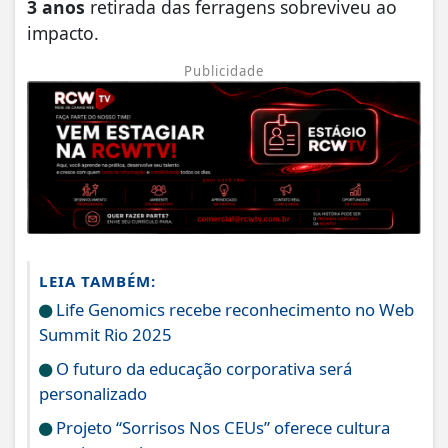
3 anos
retirada das ferragens sobreviveu ao
impacto.
Publicidade
LEIA TAMBÉM:
Life Genomics recebe reconhecimento no Web
Summit Rio 2025
O futuro da educação corporativa será
personalizado
Projeto “Sorrisos Nos CEUs” oferece cultura