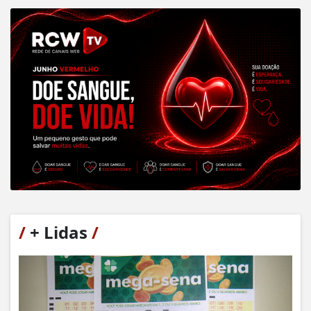
/
+ Lidas
/