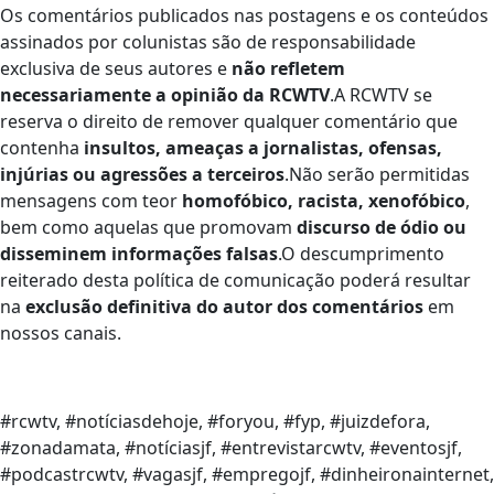
Os comentários publicados nas postagens e os conteúdos
assinados por colunistas são de responsabilidade
exclusiva de seus autores e
não refletem
necessariamente a opinião da RCWTV
.A RCWTV se
reserva o direito de remover qualquer comentário que
contenha
insultos, ameaças a jornalistas, ofensas,
injúrias ou agressões a terceiros
.Não serão permitidas
mensagens com teor
homofóbico, racista, xenofóbico
,
bem como aquelas que promovam
discurso de ódio ou
disseminem informações falsas
.O descumprimento
reiterado desta política de comunicação poderá resultar
na
exclusão definitiva do autor dos comentários
em
nossos canais.
#rcwtv, #notíciasdehoje, #foryou, #fyp, #juizdefora,
#zonadamata, #notíciasjf, #entrevistarcwtv, #eventosjf,
#podcastrcwtv, #vagasjf, #empregojf, #dinheironainternet,