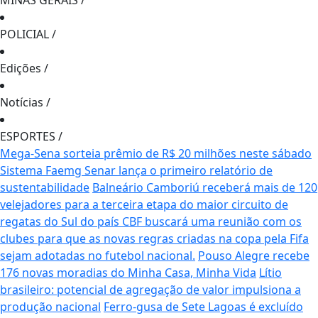
MINAS GERAIS
/
POLICIAL
/
Edições
/
Notícias
/
ESPORTES
/
Mega-Sena sorteia prêmio de R$ 20 milhões neste sábado
Sistema Faemg Senar lança o primeiro relatório de
sustentabilidade
Balneário Camboriú receberá mais de 120
velejadores para a terceira etapa do maior circuito de
regatas do Sul do país
CBF buscará uma reunião com os
clubes para que as novas regras criadas na copa pela Fifa
sejam adotadas no futebol nacional.
Pouso Alegre recebe
176 novas moradias do Minha Casa, Minha Vida
Lítio
brasileiro: potencial de agregação de valor impulsiona a
produção nacional
Ferro-gusa de Sete Lagoas é excluído