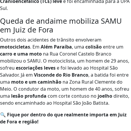
Cranioencefálico (TCE) leve
e foi encaminhada para a UPA
Sul.
Queda de andaime mobiliza SAMU
em Juiz de Fora
Outros dois acidentes de trânsito envolveram
motocicletas
. Em
Além Paraíba
, uma
colisão
entre um
carro e uma moto
na Rua Coronel Castelo Branco
mobilizou o SAMU. O motociclista, um homem de 29 anos,
sofreu
escoriações leves
e foi levado ao Hospital São
Salvador. Já em
Visconde do Rio Branco
, a batida foi entre
uma
moto e um caminhão
na Zona Rural Clemente do
Meio. O condutor da moto, um homem de 40 anos, sofreu
uma
lesão profunda
com corte contuso no
joelho
direito,
sendo encaminhado ao Hospital São João Batista.
🔍
Fique por dentro do que realmente importa em Juiz
de Fora e região!