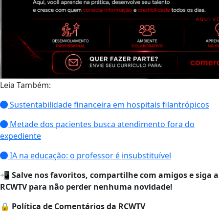
Leia Também:
Sustentabilidade financeira em hospitais filantrópicos
Metade dos pacientes busca atendimento fora do
expediente
IA na educação: o professor é insubstituível
📲
Salve nos favoritos, compartilhe com amigos e siga a
RCWTV para não perder nenhuma novidade!
🔒
Política de Comentários da RCWTV