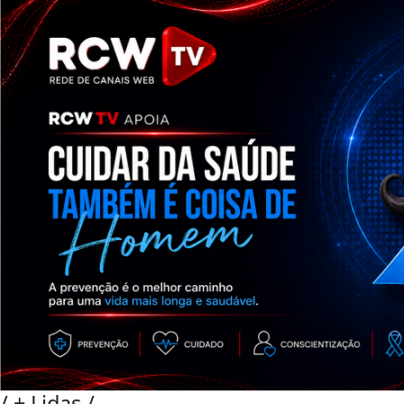
/
+ Lidas
/