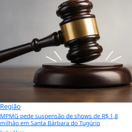
Região
MPMG pede suspensão de shows de R$ 1,8
milhão em Santa Bárbara do Tugúrio