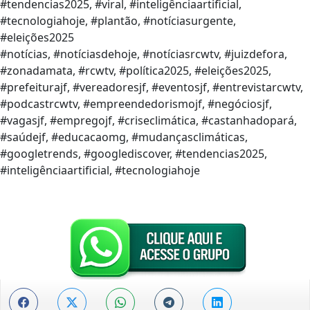
#tendencias2025, #viral, #inteligênciaartificial,
#tecnologiahoje, #plantão, #notíciasurgente,
#eleições2025
#notícias, #notíciasdehoje, #notíciasrcwtv, #juizdefora,
#zonadamata, #rcwtv, #política2025, #eleições2025,
#prefeiturajf, #vereadoresjf, #eventosjf, #entrevistarcwtv,
#podcastrcwtv, #empreendedorismojf, #negóciosjf,
#vagasjf, #empregojf, #criseclimática, #castanhadopará,
#saúdejf, #educacaomg, #mudançasclimáticas,
#googletrends, #googlediscover, #tendencias2025,
#inteligênciaartificial, #tecnologiahoje