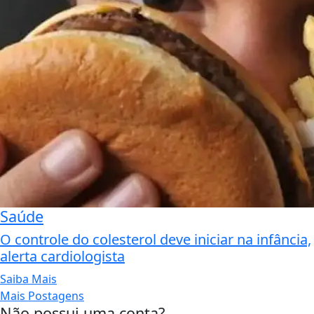
Saúde
O controle do colesterol deve iniciar na infância,
alerta cardiologista
Saiba Mais
Mais Postagens
Não possui uma conta?