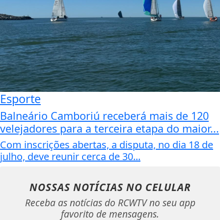
Esporte
Balneário Camboriú receberá mais de 120
velejadores para a terceira etapa do maior...
Com inscrições abertas, a disputa, no dia 18 de
julho, deve reunir cerca de 30...
NOSSAS NOTÍCIAS
NO CELULAR
Receba as notícias do RCWTV no seu app
favorito de mensagens.