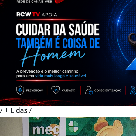
/
+ Lidas
/