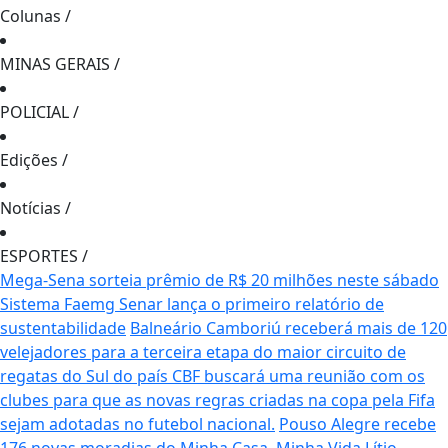
Colunas
/
MINAS GERAIS
/
POLICIAL
/
Edições
/
Notícias
/
ESPORTES
/
Mega-Sena sorteia prêmio de R$ 20 milhões neste sábado
Sistema Faemg Senar lança o primeiro relatório de
sustentabilidade
Balneário Camboriú receberá mais de 120
velejadores para a terceira etapa do maior circuito de
regatas do Sul do país
CBF buscará uma reunião com os
clubes para que as novas regras criadas na copa pela Fifa
sejam adotadas no futebol nacional.
Pouso Alegre recebe
176 novas moradias do Minha Casa, Minha Vida
Lítio