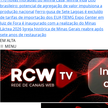
brasileiro: potencial de agregação de valor impulsiona a
produção nacional
Ferro-gusa de Sete Lagoas é excluído
de tarifas de importação dos EUA
FIEMG Expo Center em
Juiz de Fora é inaugurado com a realização do Minas
Láctea 2026
Igreja histórica de Minas Gerais reabre após
sete anos de restauração
EM ALTA
MENU