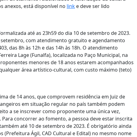
os anexos, está disponível no
link
e deve ser lido
r formalizada até as 23h59 do dia 10 de setembro de 2023.
 de setembro, com atendimento gratuito e agendamento
03, das 8h às 12h e das 14h às 18h. O atendimento
erreira Lage (Funalfa), localizada no Paço Municipal, na
ra proponentes menores de 18 anos estarem acompanhados
ualquer área artístico-cultural, com custo máximo (teto)
ínima de 14 anos, que comprovem residência em Juiz de
strangeiros em situação regular no país também podem
reito a se inscrever como proponente uma única vez,
 Para concorrer ao fomento, a pessoa deve estar inscrita
 também até 10 de setembro de 2023. É obrigatório ainda
 (Prefeitura Ágil, CAD Cultural e Edital) no mesmo nome