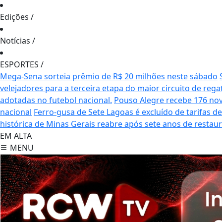
Edições
/
Notícias
/
ESPORTES
/
Mega-Sena sorteia prêmio de R$ 20 milhões neste sábado
velejadores para a terceira etapa do maior circuito de rega
adotadas no futebol nacional.
Pouso Alegre recebe 176 no
nacional
Ferro-gusa de Sete Lagoas é excluído de tarifas 
histórica de Minas Gerais reabre após sete anos de restau
EM ALTA
MENU