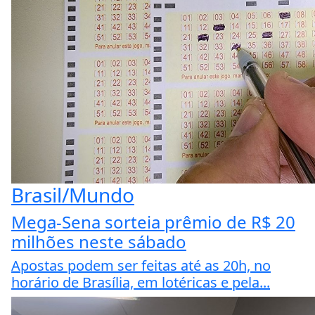
Brasil/Mundo
Mega-Sena sorteia prêmio de R$ 20
milhões neste sábado
Apostas podem ser feitas até as 20h, no
horário de Brasília, em lotéricas e pela...