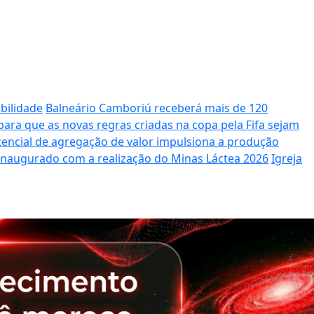
bilidade
Balneário Camboriú receberá mais de 120
ara que as novas regras criadas na copa pela Fifa sejam
potencial de agregação de valor impulsiona a produção
 inaugurado com a realização do Minas Láctea 2026
Igreja