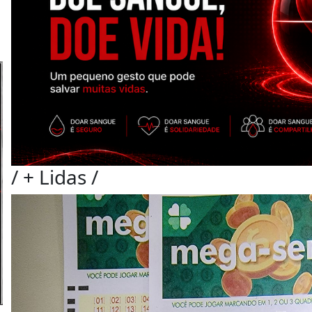
/
+ Lidas
/