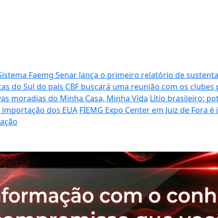
Sistema Faemg Senar lança o primeiro relatório de sustenta
tas do Sul do país
CBF buscará uma reunião com os clubes p
vas moradias do Minha Casa, Minha Vida
Lítio brasileiro: 
de importação dos EUA
FIEMG Expo Center em Juiz de Fora é
ração