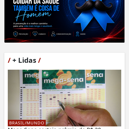
/
+ Lidas
/
BRASIL/MUNDO