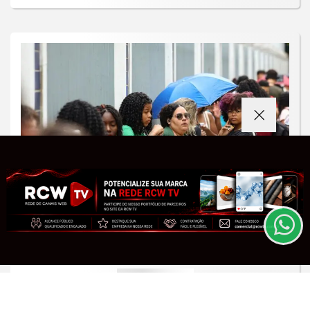
Termos de Uso e Privacidade
Esse site utiliza cookies para melhorar sua
experiência de navegação. Ao continuar o acesso,
entendemos que você concorda com nossos Termos
de Uso e Privacidade.
PARA MAIS INFORMAÇÕES,
ACESSE NOSSOS TERMOS
EDUCAÇÃO
CLICANDO AQUI
Inep libera o cartão de confirmação
do Encceja para consulta de locais
PROSSEGUIR
Saiba Mais