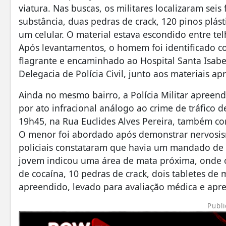
viatura. Nas buscas, os militares localizaram s
substância, duas pedras de crack, 120 pinos plás
um celular. O material estava escondido entre t
Após levantamentos, o homem foi identificado c
flagrante e encaminhado ao Hospital Santa Isabe
Delegacia de Polícia Civil, junto aos materiais ap
Ainda no mesmo bairro, a Polícia Militar apreen
por ato infracional análogo ao crime de tráfico d
19h45, na Rua Euclides Alves Pereira, também co
O menor foi abordado após demonstrar nervosismo
policiais constataram que havia um mandado de 
jovem indicou uma área de mata próxima, onde o
de cocaína, 10 pedras de crack, dois tabletes de
apreendido, levado para avaliação médica e apres
Publi