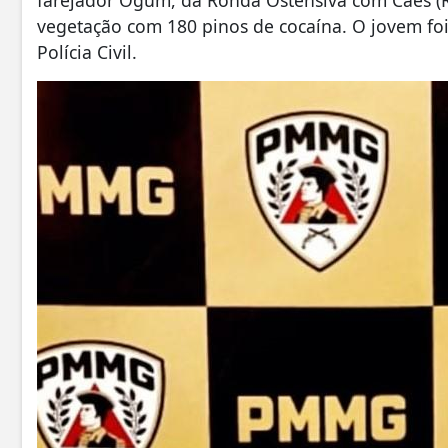
farejador Ogum, da Ronda Ostensiva com Cães (R
vegetação com 180 pinos de cocaína. O jovem foi
Polícia Civil.