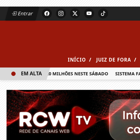
Entrar
/
/
INÍCIO
JUIZ DE FORA
EM ALTA
RÊMIO DE R$ 20 MILHÕES NESTE SÁBADO
SISTEMA FAEMG S