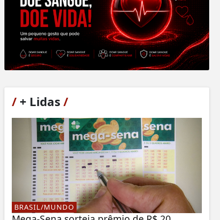
/
+ Lidas
/
BRASIL/MUNDO
Mega-Sena sorteia prêmio de R$ 20