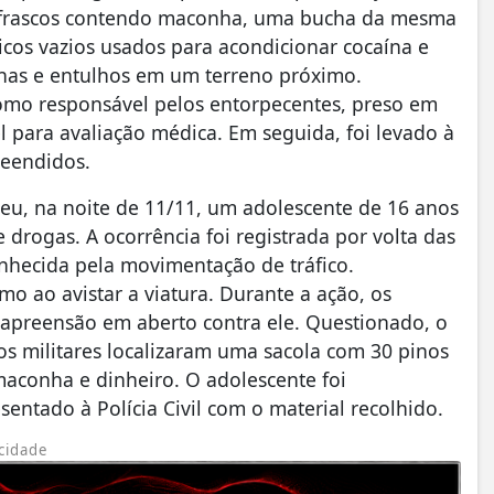
eis frascos contendo maconha, uma bucha da mesma
ticos vazios usados para acondicionar cocaína e
elhas e entulhos em um terreno próximo.
omo responsável pelos entorpecentes, preso em
l para avaliação médica. Em seguida, foi levado à
reendidos.
deu, na noite de 11/11, um adolescente de 16 anos
e drogas. A ocorrência foi registrada por volta das
nhecida pela movimentação de tráfico.
 ao avistar a viatura. Durante a ação, os
apreensão em aberto contra ele. Questionado, o
s militares localizaram uma sacola com 30 pinos
 maconha e dinheiro. O adolescente foi
entado à Polícia Civil com o material recolhido.
cidade