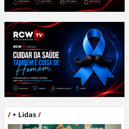
/
+ Lidas
/