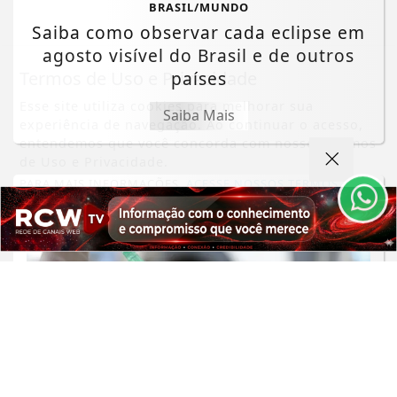
BRASIL/MUNDO
Saiba como observar cada eclipse em
agosto visível do Brasil e de outros
Termos de Uso e Privacidade
países
Esse site utiliza cookies para melhorar sua
Saiba Mais
experiência de navegação. Ao continuar o acesso,
entendemos que você concorda com nossos Termos
de Uso e Privacidade.
PARA MAIS INFORMAÇÕES,
ACESSE NOSSOS TERMOS
CLICANDO AQUI
PROSSEGUIR