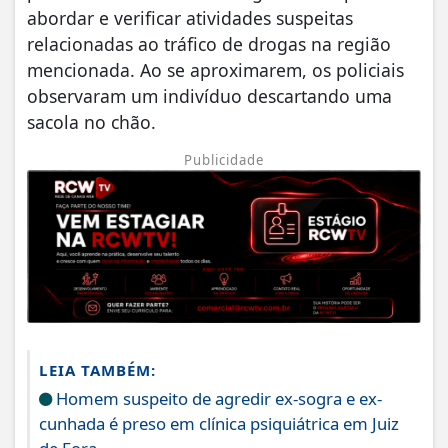
abordar e verificar atividades suspeitas
relacionadas ao tráfico de drogas na região
mencionada. Ao se aproximarem, os policiais
observaram um indivíduo descartando uma
sacola no chão.
Publicidade
LEIA TAMBÉM:
Homem suspeito de agredir ex-sogra e ex-
cunhada é preso em clínica psiquiátrica em Juiz