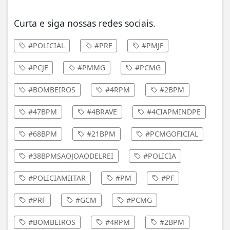
Curta e siga nossas redes sociais.
#POLICIAL
#PRF
#PMJF
#PCJF
#PMMG
#PCMG
#BOMBEIROS
#4RPM
#2BPM
#47BPM
#4BRAVE
#4CIAPMINDPE
#68BPM
#21BPM
#PCMGOFICIAL
#38BPMSAOJOAODELREI
#POLICIA
#POLICIAMIITAR
#PM
#PF
#PRF
#GCM
#PCMG
#BOMBEIROS
#4RPM
#2BPM