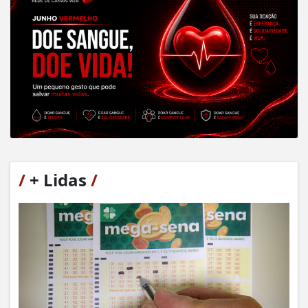
/
+ Lidas
/