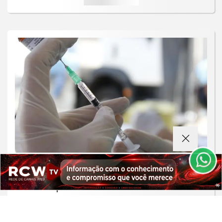
Termos de Uso e Privacidade
Esse site utiliza cookies para melhorar sua
experiência de navegação. Ao continuar o acesso,
entendemos que você concorda com nossos Termos
de Uso e Privacidade.
PARA MAIS INFORMAÇÕES,
ACESSE NOSSOS TERMOS
SAÚDE
CLICANDO AQUI
Moradores de São Paulo enfrentam
PROSSEGUIR
filas para receber vacina contra
sarampo
Saiba Mais