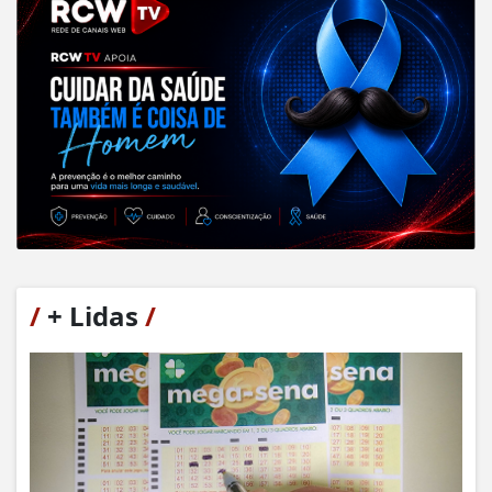
/
+ Lidas
/